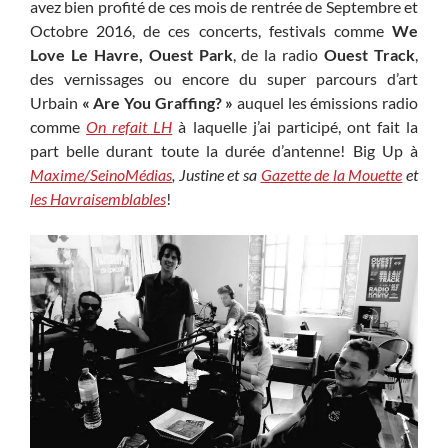
avez bien profité de ces mois de rentrée de Septembre et
Octobre 2016, de ces concerts, festivals comme
We
Love Le Havre, Ouest Park
, de la radio
Ouest Track
,
des vernissages ou encore du super parcours d’art
Urbain
« Are You Graffing? »
auquel les émissions radio
comme
On refait LH
à laquelle j’ai participé, ont fait la
part belle durant toute la durée d’antenne! Big Up à
Maxime/SeinoMédias
, Justine et sa
Gazette de la Mouette
et
les Havraisemblables
!