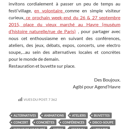
invitons cordialement à passer un peu de temps au
festi’village,
en volontaire
comme en simple visiteur
curieux,
ce prochain week-end du 26 & 27 septembre
2015, place du vieux marché au Havre (muséum
d’histoire naturelle/rue de Paris)
, pour partager avec
nous cet enthousiasme en suivant des conférences,
ateliers, des jeux, débats, expos, concerts, une electro
soupe,…au sein des alternatives locales et concrètes
pour le monde de demain.
Restauration et buvette sur place.
Des Boujoux.
Agibi pour Agend’Havre
VUES DU POST:
7 362
ALTERNATIVES
ANIMATIONS
ATELIERS
BUVETTES
CONCERT
CONCRÈTES
CONFÉRENCES
DISCO-SOUPE