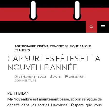
Aller
au
contenu
Recherche
Agend'Havre
MENU
PRINCI
AGEND'HAVRE
,
CINÉMA
,
CONCERT
,
MUSIQUE
,
SALONS
ET AUTRES
CAP SUR LES FÊTES ET LA
NOUVELLE ANNÉE
18 NOVEMBRE 2016
AGIBI
LAISSER UN
COMMENTAIRE
PETIT BILAN
Mi-Novembre est maintenant passé
, et bon sang que de
densité dans les sorties Havraises! J’espère que vous