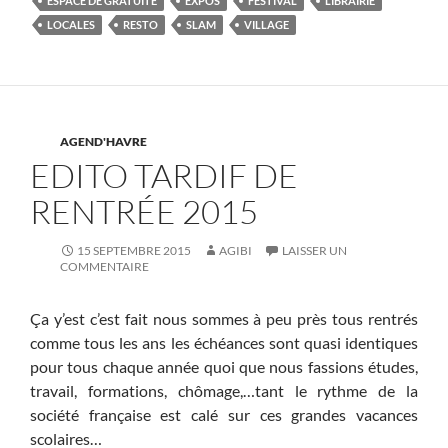
ESPACE DE GRATUITÉ
EXPOS
FESTIVAL
LIBRAIRIE
LOCALES
RESTO
SLAM
VILLAGE
AGEND'HAVRE
EDITO TARDIF DE
RENTRÉE 2015
15 SEPTEMBRE 2015
AGIBI
LAISSER UN
COMMENTAIRE
Ça y’est c’est fait nous sommes à peu près tous rentrés
comme tous les ans les échéances sont quasi identiques
pour tous chaque année quoi que nous fassions études,
travail, formations, chômage,…tant le rythme de la
société française est calé sur ces grandes vacances
scolaires…