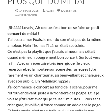
PLUS QUE DU MÉTAL
14 MARS 2016
AGIBI
LAISSER UN
COMMENTAIRE
[Rhââââ Lovely] Ah ce que c’est bon de se faire un petit
concert de métal
!
J’ai beau aimer Foals, le mur du son n’est pas de la même
ampleur. Hein Thomas ?! Là, on était scotchés.
Ce n’est pas la playlist que j’aurais aimée, mais c’était
quand même un bougrement bon concert. Surtout vers
la fin. Avec un répertoire très
énergique
(le vieux
répertoire), et la montée sur scène des furieuses ! J’ai
rarement vu un chanteur aussi bienveillant et chaleureux
avec son public. Un
Métalleux Hippie
?
J’ai commencé le concert au fond de la scène, pour me
retrouver devant, juste à la frontière des pogos. Et là je
vois le p’tit Patt avec qui je cause 5 minutes … Puis sans
crier gare, le voilà qui fonce comme un ado dans le pogo.
Et juste après, c’est mon Agibi qui lui emboite le pas.