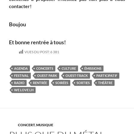
contacter!
Boujou
Et bonne rentrée à tous!
VUES DU POST:
6 381
AGENDA
CONCERTS
CULTURE
ÉMISSIONS
FESTIVAL
OUEST PARK
OUEST-TRACK
PARTICIPATIF
RADIO
RENTRÉE
SOIRÉES
SORTIES
THÉÂTRE
WE LOVE LH
CONCERT
,
MUSIQUE