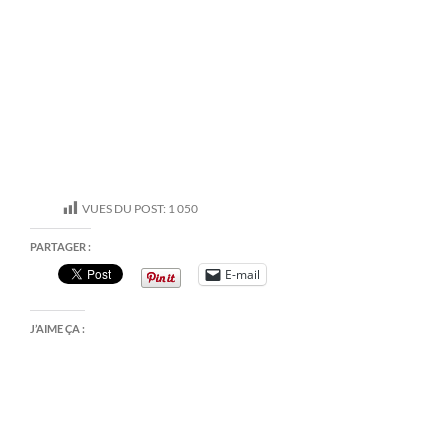
VUES DU POST:
1 050
PARTAGER :
E-mail
J’AIME ÇA :