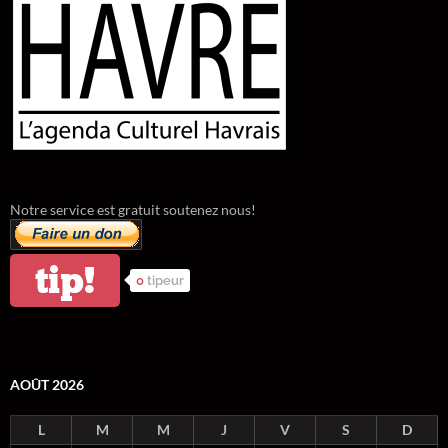
Notre service est gratuit soutenez nous!
tip!
0
tipeur
AOÛT 2026
L
M
M
J
V
S
D