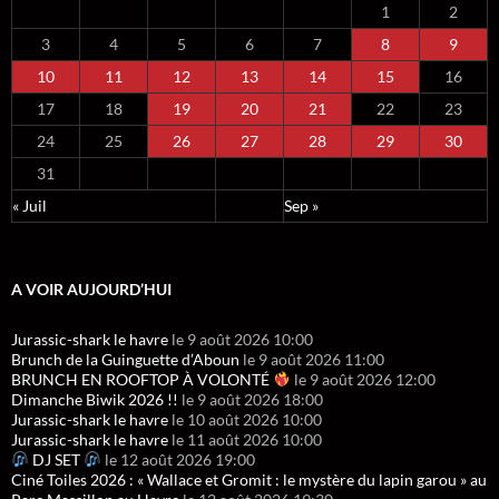
1
2
3
4
5
6
7
8
9
10
11
12
13
14
15
16
17
18
19
20
21
22
23
24
25
26
27
28
29
30
31
« Juil
Sep »
A VOIR AUJOURD’HUI
Jurassic-shark le havre
le 9 août 2026 10:00
Brunch de la Guinguette d’Aboun
le 9 août 2026 11:00
BRUNCH EN ROOFTOP À VOLONTÉ
le 9 août 2026 12:00
Dimanche Biwik 2026 !!
le 9 août 2026 18:00
Jurassic-shark le havre
le 10 août 2026 10:00
Jurassic-shark le havre
le 11 août 2026 10:00
DJ SET
le 12 août 2026 19:00
Ciné Toiles 2026 : « Wallace et Gromit : le mystère du lapin garou » au