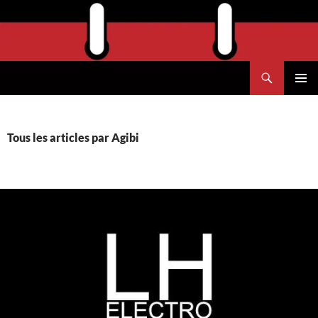
Aller
au
contenu
Recherche
Agend'Havre
MENU
PRINCI
Tous les articles par Agibi