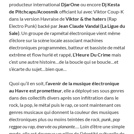
producteur international
DjarOne
ou encore
Dj Kesta
de Pitchcaps/Acoosmik
officiant lui avec Viktor Coup-K
dans la version Havraise de
Viktor & the haters
(Rap
Electro Punk) backé par
Jean Claude Vandal (La Ligue du
Sale)
. Un groupe de rapmétal électronique vient même
d’éclore sur la scène locale associant machines
électroniques programmées, batteur et bassiste de métal
extrême et flow hurlé et rappé,
L’Heure Du Crime
mais
c’est une autre histoire…de la boucle qui se boucle…et
s’écarte du sujet…bien que…
Quoi qu’il en soit,
l’avenir de la musique électronique
au Havre est prometteur
, elle a déployé ses sous genres
dans des collectifs divers après son infiltration dans le
rock, la pop, le métal puis le rap, ce sont maintenant ces
genres musicaux qui donnent la couleur des musiques
électroniques plus ou moins teintées de
rock, punk, pop
reggae ou rap, énervée ou planante…
. Loin d’être une simple
mode, elle est devenue un pilier de l’identité culturelle de