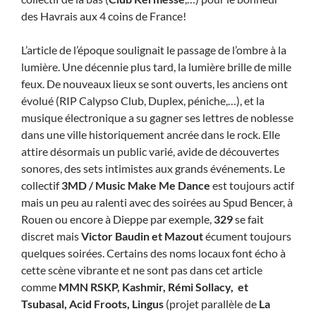
des Havrais aux 4 coins de France!
L’article de l’époque soulignait le passage de l’ombre à la
lumière. Une décennie plus tard, la lumière brille de mille
feux. De nouveaux lieux se sont ouverts, les anciens ont
évolué (RIP Calypso Club, Duplex, péniche,…), et la
musique électronique a su gagner ses lettres de noblesse
dans une ville historiquement ancrée dans le rock. Elle
attire désormais un public varié, avide de découvertes
sonores, des sets intimistes aux grands événements. Le
collectif
3MD / Music Make Me Dance
est toujours actif
mais un peu au ralenti avec des soirées au Spud Bencer, à
Rouen ou encore à Dieppe par exemple,
329
se fait
discret mais
Victor Baudin et Mazout
écument toujours
quelques soirées. Certains des noms locaux font écho à
cette scène vibrante et ne sont pas dans cet article
comme
MMN RSKP,
Kashmir, Rémi Sollacy, et
Tsubasal, Acid Froots, Lingus
(projet parallèle de
La