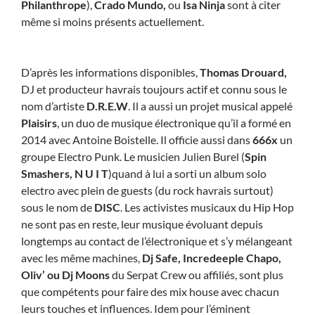
Philanthrope
),
Crado Mundo,
ou
Isa Ninja
sont à citer
même si moins présents actuellement.
D’après les informations disponibles,
Thomas Drouard,
DJ et producteur havrais toujours actif et connu sous le
nom d’artiste
D.R.E.W
. Il a aussi un projet musical appelé
Plaisirs
, un duo de musique électronique qu’il a formé en
2014 avec Antoine Boistelle. Il officie aussi dans
666x
un
gr
oupe E
lectro Punk. Le musicien Julien Burel (
Spin
Smashers,
N U I T
)quand à lui a sorti un album solo
electro avec plein de guests (du rock havrais surtout)
sous le nom de
DISC
. Les activistes musicaux du Hip Hop
ne sont pas en reste, leur musique évoluant depuis
longtemps au contact de l’électronique et s’y mélangeant
avec les même machines,
Dj Safe, Incredeeple Chapo,
Oliv’ ou Dj Moons
du Serpat Crew ou affiliés, sont plus
que compétents pour faire des mix house avec chacun
leurs touches et influences. Idem pour l’éminent