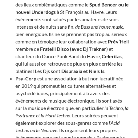
des lieux emblématiques comme le
Spud Bencer ou le
nouvel Underdogs
à St François au Havre. Leurs
événements sont salués par les amateurs de sons
intenses et de nuits sans fin,
de Bass and house music,
bien énergique. Ils ne se prennent pas trop au sérieux
comme en témoigne leur collaboration avec
Prév’Hell
membre de
Fratelli Disco (avec Dj Traknar)
et
chanteur du Dance Punk Band du Havre,
Celeritas
,
qui lui aussi on retrouve de plus en plus derrière les
platines! Les Djs sont
Dispraxia et Niels Is.
Psy-Corp
est une association à but non lucratif née
en 2019 qui promeut les cultures alternatives et
psychédéliques, principalement à travers des
événements de musique électronique. Ils sont axés
sur la musique électronique, en particulier
la Techno, la
Psytrance et la Hard Techno
. Leurs soirées peuvent
également explorer des sous-genres comme
l’Acid
Techno ou le Neorave
. Ils organisent leurs propres
événements, souvent sous le nom de « Psyberpunk »