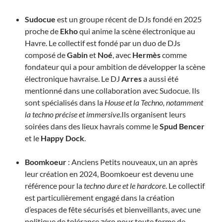
Sudocue
est un groupe récent de DJs fondé en 2025
proche de
Ekho
qui anime la scène électronique au
Havre. Le collectif est fondé par un duo de DJs
composé de
Gabin
et
Noé
, avec
Hermès
comme
fondateur qui a pour ambition de développer la scène
électronique havraise. Le DJ
Arres
a aussi été
mentionné dans une collaboration avec Sudocue. Ils
sont spécialisés dans la
House et la Techno, notamment
la techno précise et immersive
.Ils organisent leurs
soirées dans des lieux havrais comme le
Spud Bencer
et le
Happy Dock
.
Boomkoeur
: Anciens Petits nouveaux, un an après
leur création en 2024, Boomkoeur est devenu une
référence pour la
techno dure et le hardcore
. Le collectif
est particulièrement engagé dans la création
d’espaces de fête sécurisés et bienveillants, avec une
politique de tolérance zéro pour toute forme de