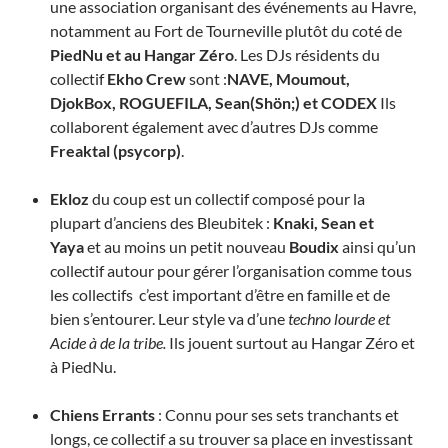
une association organisant des événements au Havre,
notamment au Fort de Tourneville plutôt du coté de
PiedNu et au Hangar Zéro
. Les DJs résidents du
collectif
Ekho Crew
sont :
NAVE,
Moumout,
DjokBox,
ROGUEFILA, Sean(Shön;) et
CODEX
Ils
collaborent également avec d’autres DJs comme
Freaktal (psycorp)
.
Ekloz
du coup est un collectif composé pour la
plupart d’anciens des Bleubitek :
Knaki, Sean et
Yaya
et au moins un petit nouveau
Boudix
ainsi qu’un
collectif autour pour gérer l’organisation comme tous
les collectifs c’est important d’être en famille et de
bien s’entourer. Leur style va d’une
techno lourde et
Acide à de la tribe.
Ils jouent surtout au Hangar Zéro et
à PiedNu.
Chiens Errants
: Connu pour ses sets tranchants et
longs, ce collectif a su trouver sa place en investissant