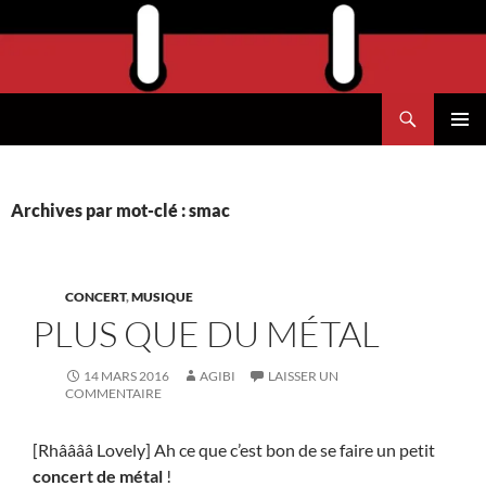
Aller
au
contenu
Recherche
Agend'Havre
MENU
PRINCI
Archives par mot-clé : smac
CONCERT
,
MUSIQUE
PLUS QUE DU MÉTAL
14 MARS 2016
AGIBI
LAISSER UN
COMMENTAIRE
[Rhââââ Lovely] Ah ce que c’est bon de se faire un petit
concert de métal
!