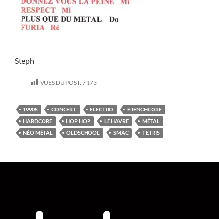
Steph
VUES DU POST:
7 173
1990S
CONCERT
ELECTRO
FRENCHCORE
HARDCORE
HOP HOP
LE HAVRE
MÉTAL
NÉO MÉTAL
OLDSCHOOL
SMAC
TETRIS