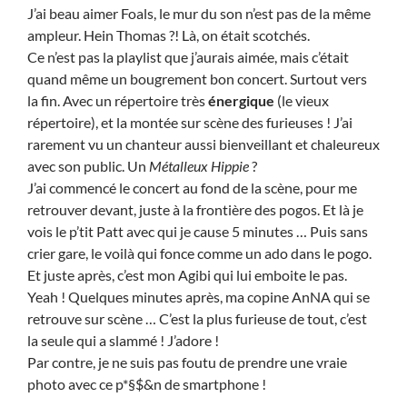
J’ai beau aimer Foals, le mur du son n’est pas de la même
ampleur. Hein Thomas ?! Là, on était scotchés.
Ce n’est pas la playlist que j’aurais aimée, mais c’était
quand même un bougrement bon concert. Surtout vers
la fin. Avec un répertoire très
énergique
(le vieux
répertoire), et la montée sur scène des furieuses ! J’ai
rarement vu un chanteur aussi bienveillant et chaleureux
avec son public. Un
Métalleux Hippie
?
J’ai commencé le concert au fond de la scène, pour me
retrouver devant, juste à la frontière des pogos. Et là je
vois le p’tit Patt avec qui je cause 5 minutes … Puis sans
crier gare, le voilà qui fonce comme un ado dans le pogo.
Et juste après, c’est mon Agibi qui lui emboite le pas.
Yeah ! Quelques minutes après, ma copine AnNA qui se
retrouve sur scène … C’est la plus furieuse de tout, c’est
la seule qui a slammé ! J’adore !
Par contre, je ne suis pas foutu de prendre une vraie
photo avec ce p*§$&n de smartphone !