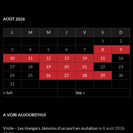
AOÛT 2026
L
M
M
J
V
S
D
1
2
3
4
5
6
7
8
9
10
11
12
13
14
15
16
17
18
19
20
21
22
23
24
25
26
27
28
29
30
31
« Juil
Sep »
A VOIR AUJOURD’HUI
Visite – Les Hangars, témoins d’un port en mutation
le 8 août 2026