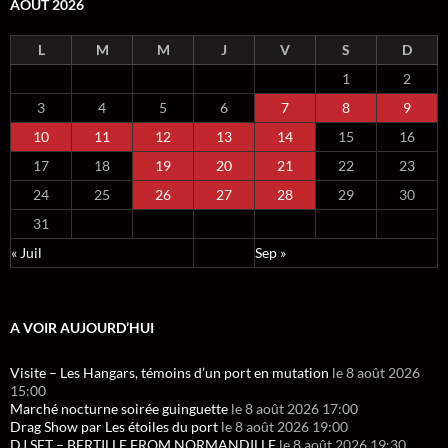
AOÛT 2026
L
M
M
J
V
S
D
1
2
3
4
5
6
7
8
9
10
11
12
13
14
15
16
17
18
19
20
21
22
23
24
25
26
27
28
29
30
31
« Juil
Sep »
A VOIR AUJOURD’HUI
Visite – Les Hangars, témoins d’un port en mutation
le 8 août 2026
15:00
Marché nocturne soirée guinguette
le 8 août 2026 17:00
Drag Show par Les étoiles du port
le 8 août 2026 19:00
DJ SET – BERTILLE FROM NORMANDILLE
le 8 août 2026 19:30