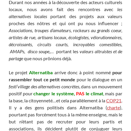
Durant nos années à la découverte des acteurs culturels
locaux, nous avons fait des rencontres avec
les
alternatives locales
portant des projets aux valeurs
proches des nôtres et qui ont pu nous influencer ;
Associations, troupes d’amateurs, rockeurs au grands coeur,
artistes de rue, artisans locaux, écologistes, vélorutionnaires,
décroissants, circuits courts, incroyables comestibles,
AMAPs, disco soupe,…
portant les
valeurs altruistes et de
partage
que nous prônions déjà.
Le projet
Alternatiba
arrive donc à point nommé
pour
rassembler tout ce petit monde
pour le dialogue en un
festi’village des alternatives concrètes
, dans un mouvement
positif pour
changer le système,
PAS
le climat
,
mais par
la base, la citoyenneté…et cela parallèlement à la
COP21
.
Il y a des gens politisés dans Alternatiba (
charte
),
pourtant pas forcément tous à la même enseigne, mais le
but n’étant pas de recruter pour leurs partis et
associations, ils décident plutôt de conjuguer leurs