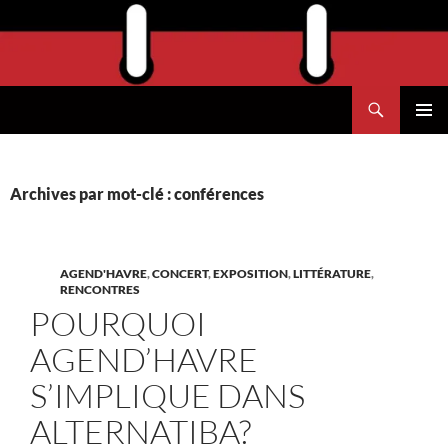
Aller
au
contenu
Recherche
Agend'Havre
MENU
PRINCI
Archives par mot-clé : conférences
AGEND'HAVRE
,
CONCERT
,
EXPOSITION
,
LITTÉRATURE
,
RENCONTRES
POURQUOI
AGEND’HAVRE
S’IMPLIQUE DANS
ALTERNATIBA?