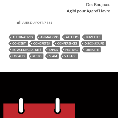
Des Boujoux.
Agibi pour Agend’Havre
VUES DU POST:
7 361
ALTERNATIVES
ANIMATIONS
ATELIERS
BUVETTES
CONCERT
CONCRÈTES
CONFÉRENCES
DISCO-SOUPE
ESPACE DE GRATUITÉ
EXPOS
FESTIVAL
LIBRAIRIE
LOCALES
RESTO
SLAM
VILLAGE