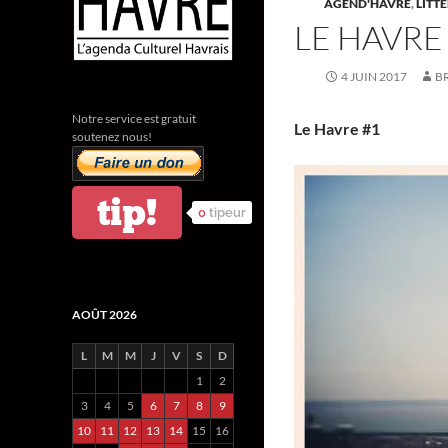
AGEND'HAVRE
,
LITT
LE HAVRE
4 JUIN 2017
B
Notre service est gratuit
Le Havre #1
soutenez nous!
tip!
0
tipeur
AOÛT 2026
L
M
M
J
V
S
D
1
2
3
4
5
6
7
8
9
10
11
12
13
14
15
16