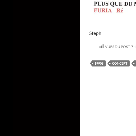
Steph
VUES DU POST:
7 
1990S
CONCERT