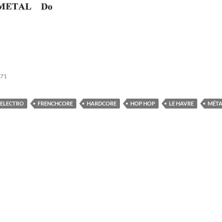
171
ELECTRO
FRENCHCORE
HARDCORE
HOP HOP
LE HAVRE
MÉTA