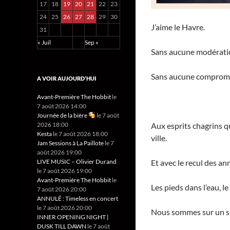
17
18
19
20
21
22
23
24
25
26
27
28
29
30
J’aime le Havre.
31
« Juil
Sep »
Sans aucune modérati
Sans aucune compromi
A VOIR AUJOURD’HUI
Avant-Première The Hobbit
le
7 août 2026 14:00
Journée de la bière
le 7 août
Aux esprits chagrins qu
2026 18:00
Kesta
le 7 août 2026 18:00
ville.
Jam Sessions à La Paillote
le 7
août 2026 19:00
Et avec le recul des an
LIVE MUSIC – Olivier Durand
le 7 août 2026 19:00
Avant-Première The Hobbit
le
Les pieds dans l’eau, l
7 août 2026 20:00
ANNULÉ : Timeless en concert
le 7 août 2026 20:00
Nous sommes sur un si
INNER OPENING NIGHT |
DUSK TILL DAWN
le 7 août