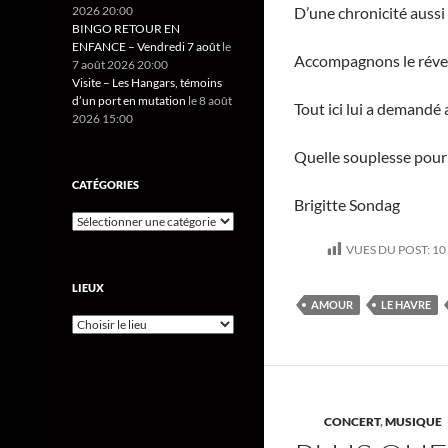
D’une chronicité aussi 
2026 20:00
BINGO RETOUR EN
ENFANCE – Vendredi 7 août
le
Accompagnons le réveil
7 août 2026 20:00
Visite – Les Hangars, témoins
d’un port en mutation
le 8 août
Tout ici lui a demandé
2026 15:00
Quelle souplesse pour 
CATÉGORIES
Brigitte Sondag
VUES DU POST:
10
LIEUX
AMOUR
LE HAVRE
CONCERT
,
MUSIQUE