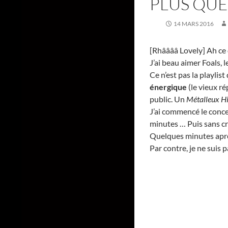
PLUS QUE
14 MARS 2016
[Rhââââ Lovely] Ah ce q
J’ai beau aimer Foals, 
Ce n’est pas la playlis
énergique
(le vieux ré
public. Un
Métalleux H
J’ai commencé le concer
minutes … Puis sans cri
Quelques minutes après,
Par contre, je ne suis