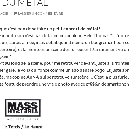
 DU MÉTAL
AGIBI
LAISSER UN COMMENTAIRE
ue c’est bon de se faire un petit
concert de métal
!
le mur du son n’est pas de la même ampleur. Hein Thomas ?! Là, on é
t que j’aurais aimée, mais c’était quand même un bougrement bon con
pertoire), et la montée sur scène des furieuses ! J’ai rarement vu 
ippie
?
t au fond de la scène, pour me retrouver devant, juste à la frontière 
er gare, le voilà qui fonce comme un ado dans le pogo. Et juste aprè
 ma copine AnNA qui se retrouve sur scène … C’est la plus furieuse 
 pas foutu de prendre une vraie photo avec ce p*§$&n de smartphon