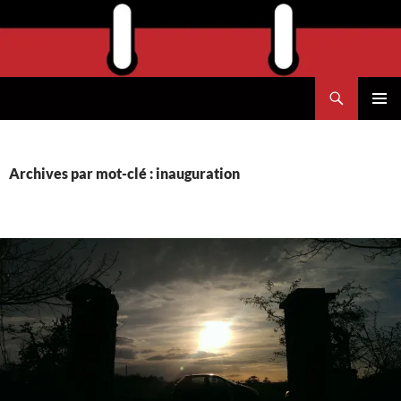
Aller
au
contenu
Recherche
Agend'Havre
MENU
PRINCI
Archives par mot-clé : inauguration