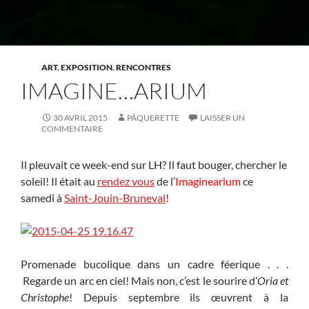
ART
,
EXPOSITION
,
RENCONTRES
IMAGINE…ARIUM
30 AVRIL 2015
PÂQUERETTE
LAISSER UN
COMMENTAIRE
Il pleuvait ce week-end sur LH? Il faut bouger, chercher le
soleil! Il était au
rendez vous
de l’
Imaginearium
ce
samedi à
Saint-Jouin-Bruneval
!
Promenade bucolique dans un cadre féerique . . .
Regarde un arc en ciel! Mais non, c’est le sourire d’
Oria et
Christophe
! Depuis septembre ils œuvrent à la