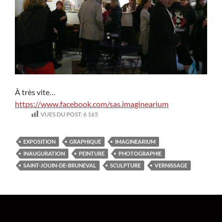
À très vite…
https://www.facebook.com/sas.imaginearium
VUES DU POST:
6 165
EXPOSITION
GRAPHIQUE
IMAGINEARIUM
INAUGURATION
PEINTURE
PHOTOGRAPHIE
SAINT-JOUIN-DE-BRUNEVAL
SCULPTURE
VERNISSAGE