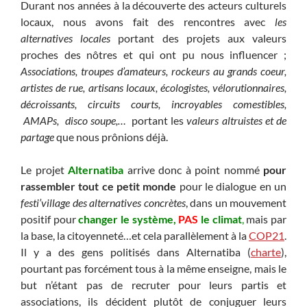
Durant nos années à la découverte des acteurs culturels
locaux, nous avons fait des rencontres avec
les
alternatives locales
portant des projets aux valeurs
proches des nôtres et qui ont pu nous influencer ;
Associations, troupes d’amateurs, rockeurs au grands coeur,
artistes de rue, artisans locaux, écologistes, vélorutionnaires,
décroissants, circuits courts, incroyables comestibles,
AMAPs, disco soupe,…
portant les
valeurs altruistes et de
partage
que nous prônions déjà.
Le projet
Alternatiba
arrive donc à point nommé
pour
rassembler tout ce petit monde
pour le dialogue en un
festi’village des alternatives concrètes
, dans un mouvement
positif pour
changer le système,
PAS
le climat
,
mais par
la base, la citoyenneté…et cela parallèlement à la
COP21
.
Il y a des gens politisés dans Alternatiba (
charte
),
pourtant pas forcément tous à la même enseigne, mais le
but n’étant pas de recruter pour leurs partis et
associations, ils décident plutôt de conjuguer leurs