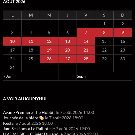
AOÛT 2026
L
M
M
J
V
S
D
1
2
3
4
5
6
7
8
9
10
11
12
13
14
15
16
17
18
19
20
21
22
23
24
25
26
27
28
29
30
31
« Juil
Sep »
A VOIR AUJOURD’HUI
Avant-Première The Hobbit
le 7 août 2026 14:00
Journée de la bière
le 7 août 2026 18:00
Kesta
le 7 août 2026 18:00
Jam Sessions à La Paillote
le 7 août 2026 19:00
LIVE MUSIC – Olivier Durand
le 7 août 2026 19:00