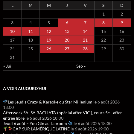
L
M
M
J
V
S
D
1
2
3
4
5
6
7
8
9
10
11
12
13
14
15
16
17
18
19
20
21
22
23
24
25
26
27
28
29
30
31
« Juil
Sep »
A VOIR AUJOURD’HUI
Les Jeudis Crazy & Karaoke du Star Millenium
le 6 août 2026
18:00
Afterwork SALSA BACHATA ( spécial after VIC ), cours 5e+ after
entrée libre
le 6 août 2026 18:00
Jeudi 6 août – You Gin au Taproom
le 6 août 2026 18:30
CAP SUR L’AMÉRIQUE LATINE
le 6 août 2026 19:00