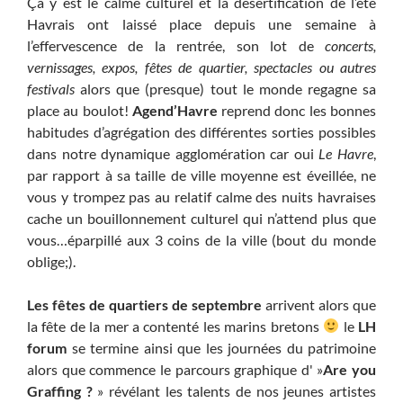
Ça y est le calme culturel et la désertification de l’été
Havrais ont laissé place depuis une semaine à
l’effervescence de la rentrée, son lot de
concerts,
vernissages, expos, fêtes de quartier, spectacles ou autres
festivals
alors que (presque) tout le monde regagne sa
place au boulot!
Agend’Havre
reprend donc les bonnes
habitudes d’agrégation des différentes sorties possibles
dans notre dynamique agglomération car oui
Le Havre
,
par rapport à sa taille de ville moyenne est éveillée, ne
vous y trompez pas au relatif calme des nuits havraises
cache un bouillonnement culturel qui n’attend plus que
vous…éparpillé aux 3 coins de la ville (bout du monde
oblige;).
Les fêtes de quartiers de septembre
arrivent alors que
la fête de la mer a contenté les marins bretons
le
LH
forum
se termine ainsi que les journées du patrimoine
alors que commence le parcours graphique d' »
Are you
Graffing ?
» révélant les talents de nos jeunes artistes