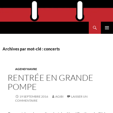
Aller
au
contenu
Recherche
Agend'Havre
MENU
PRINCI
Archives par mot-clé : concerts
AGEND'HAVRE
RENTRÉE EN GRANDE
POMPE
19 SEPTEMBRE 2016
AGIBI
LAISSER UN
COMMENTAIRE