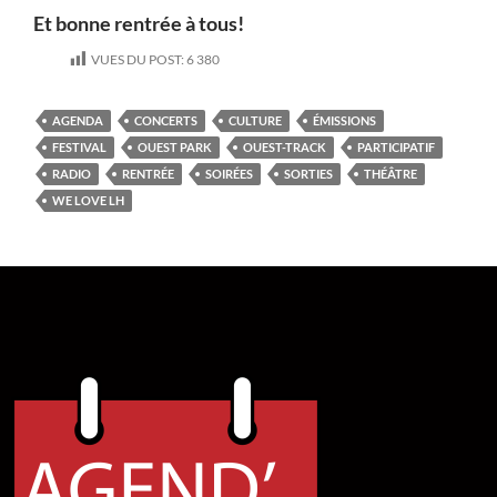
Et bonne rentrée à tous!
VUES DU POST:
6 380
AGENDA
CONCERTS
CULTURE
ÉMISSIONS
FESTIVAL
OUEST PARK
OUEST-TRACK
PARTICIPATIF
RADIO
RENTRÉE
SOIRÉES
SORTIES
THÉÂTRE
WE LOVE LH