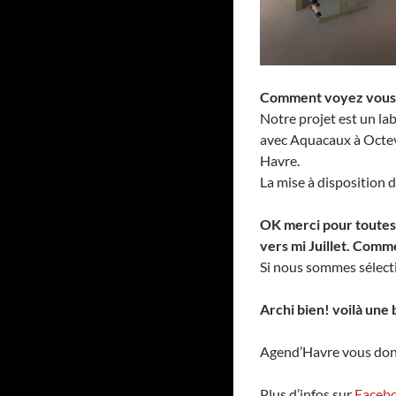
Comment voyez vous v
Notre projet est un la
avec Aquacaux à Octevi
Havre.
La mise à disposition 
OK merci pour toutes 
vers mi Juillet. Comm
Si nous sommes sélect
Archi bien! voilà une 
Agend’Havre vous donne
Plus d’infos sur
Faceb