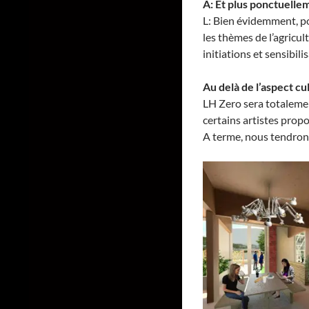
A: Et plus ponctuelle
L: Bien évidemment, po
les thèmes de l’agricul
initiations et sensibil
Au delà de l’aspect cu
LH Zero sera totalemen
certains artistes propo
A terme, nous tendrons 