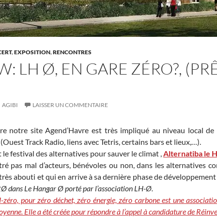
ERT
,
EXPOSITION
,
RENCONTRES
: LH Ø, EN GARE ZÉRO?, (PR
AGIBI
LAISSER UN COMMENTAIRE
re notre site Agend’Havre est très impliqué au niveau local de n
Ouest Track Radio, liens avec Tetris, certains bars et lieux,…).
t le festival des alternatives pour sauver le climat ,
Alternatiba le 
ré pas mal d’acteurs, bénévoles ou non, dans les alternatives co
 très abouti et qui en arrive à sa dernière phase de développement 
ERØ dans Le Hangar Ø porté par l’association LH-Ø.
H-zéro, pour zéro déchet, zéro énergie, zéro carbone est une associa
toyenne. Elle a été créée pour répondre à l’appel à candidature de Réinve