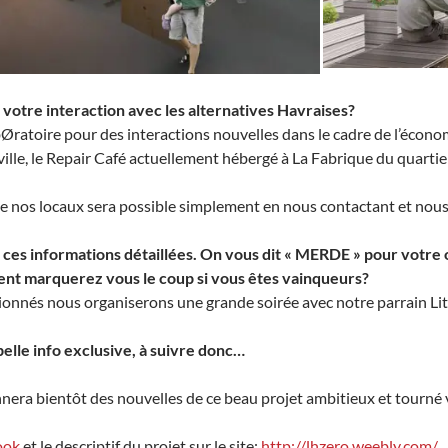
otre interaction avec les alternatives Havraises?
bØratoire pour des interactions nouvelles dans le cadre de l’économ
lle, le Repair Café actuellement hébergé à La Fabrique du quartie
de nos locaux sera possible simplement en nous contactant et nous
ces informations détaillées. On vous dit « MERDE » pour votre or
ent marquerez vous le coup si vous êtes vainqueurs?
ionnés nous organiserons une grande soirée avec notre parrain Li
belle info exclusive, à suivre donc…
ra bientôt des nouvelles de ce beau projet ambitieux et tourné v
ook
et le descriptif du projet sur le site:
http://lhzero.weebly.com/