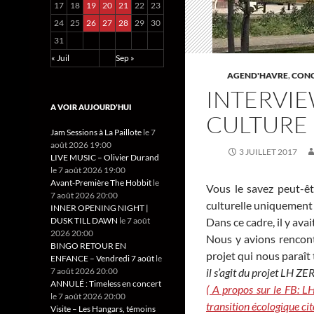
17
18
19
20
21
22
23
24
25
26
27
28
29
30
31
« Juil
Sep »
AGEND'HAVRE
,
CONC
INTERVIEW
A VOIR AUJOURD’HUI
CULTURE
Jam Sessions à La Paillote
le 7
août 2026 19:00
3 JUILLET 2017
LIVE MUSIC – Olivier Durand
le 7 août 2026 19:00
Avant-Première The Hobbit
le
Vous le savez peut-êt
7 août 2026 20:00
culturelle uniquement (
INNER OPENING NIGHT |
Dans ce cadre, il y avai
DUSK TILL DAWN
le 7 août
2026 20:00
Nous y avions rencont
BINGO RETOUR EN
projet qui nous paraît
ENFANCE – Vendredi 7 août
le
il s’agit du projet LH Z
7 août 2026 20:00
ANNULÉ : Timeless en concert
( A propos sur le FB: L
le 7 août 2026 20:00
transition écologique ci
Visite – Les Hangars, témoins