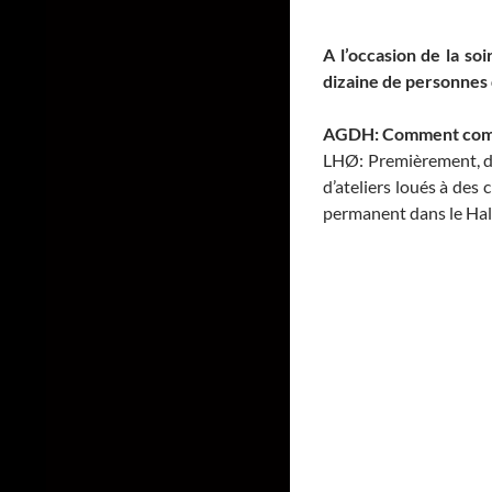
A l’occasion de la so
dizaine de personnes q
AGDH: Comment comptez
LHØ: Premièrement, déj
d’ateliers loués à des
permanent dans le Hall