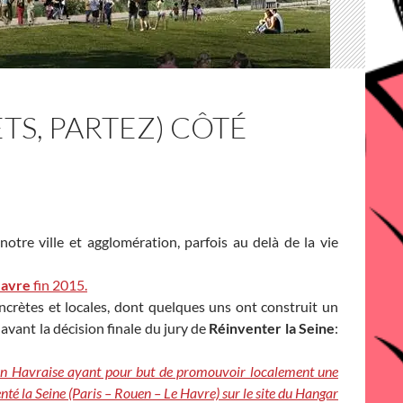
ÊTS, PARTEZ) CÔTÉ
otre ville et agglomération, parfois au delà de la vie
Havre
fin 2015.
ncrètes et locales, dont quelques uns ont construit un
avant la décision finale du jury de
Réinventer la Seine
:
tion Havraise ayant pour but de promouvoir localement une
nté la Seine (Paris – Rouen – Le Havre) sur le site du Hangar