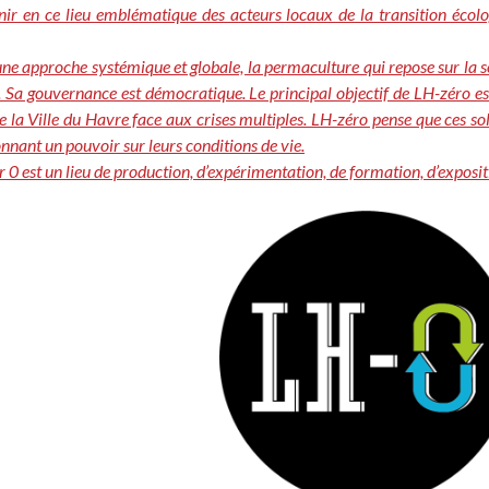
unir en ce lieu emblématique des acteurs locaux de la transition écol
 une approche systémique et globale, la permaculture qui repose sur la s
. Sa gouvernance est démocratique. Le principal objectif de LH-zéro es
 de la Ville du Havre face aux crises multiples. LH-zéro pense que ces so
nnant un pouvoir sur leurs conditions de vie.
r 0 est un lieu de production, d’expérimentation, de formation, d’exposi