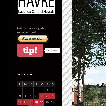
Notre service est gratuit
soutenez nous!
tip!
0
tipeur
AOÛT 2026
L
M
M
J
V
S
D
1
2
3
4
5
6
7
8
9
10
11
12
13
14
15
16