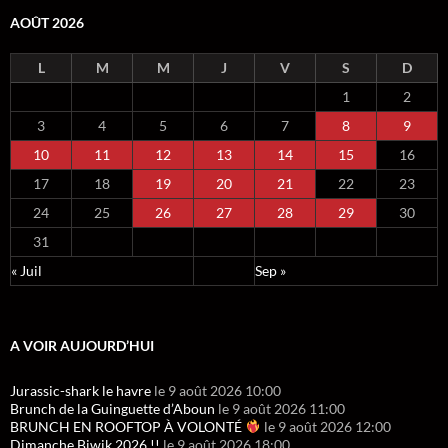
AOÛT 2026
L
M
M
J
V
S
D
1
2
3
4
5
6
7
8
9
10
11
12
13
14
15
16
17
18
19
20
21
22
23
24
25
26
27
28
29
30
31
« Juil
Sep »
A VOIR AUJOURD’HUI
Jurassic-shark le havre
le 9 août 2026 10:00
Brunch de la Guinguette d’Aboun
le 9 août 2026 11:00
BRUNCH EN ROOFTOP À VOLONTÉ
le 9 août 2026 12:00
Dimanche Biwik 2026 !!
le 9 août 2026 18:00