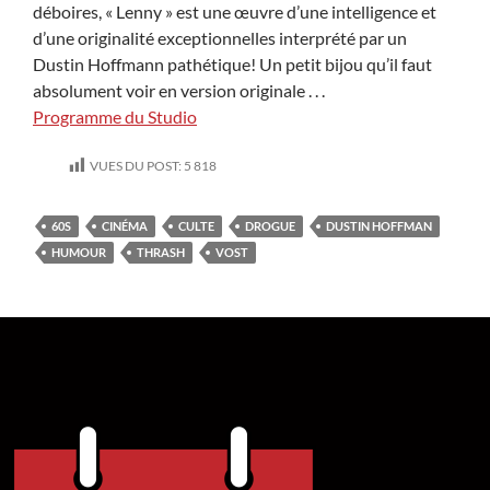
déboires, « Lenny » est une œuvre d’une intelligence et
d’une originalité exceptionnelles interprété par un
Dustin Hoffmann pathétique! Un petit bijou qu’il faut
absolument voir en version originale . . .
Programme du Studio
VUES DU POST:
5 818
60S
CINÉMA
CULTE
DROGUE
DUSTIN HOFFMAN
HUMOUR
THRASH
VOST