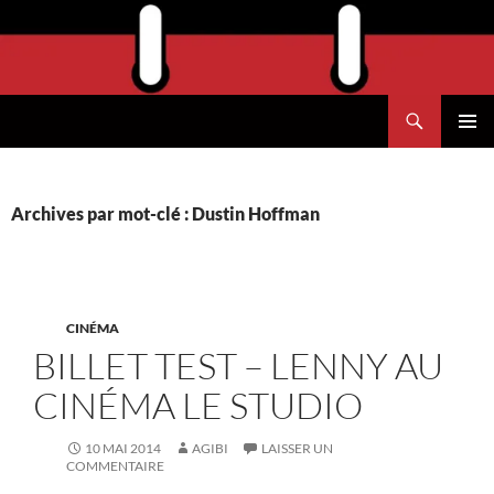
Aller
au
contenu
Recherche
Agend'Havre
MENU
PRINCI
Archives par mot-clé : Dustin Hoffman
CINÉMA
BILLET TEST – LENNY AU
CINÉMA LE STUDIO
10 MAI 2014
AGIBI
LAISSER UN
COMMENTAIRE