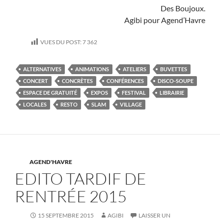
Des Boujoux.
Agibi pour Agend’Havre
VUES DU POST:
7 362
ALTERNATIVES
ANIMATIONS
ATELIERS
BUVETTES
CONCERT
CONCRÈTES
CONFÉRENCES
DISCO-SOUPE
ESPACE DE GRATUITÉ
EXPOS
FESTIVAL
LIBRAIRIE
LOCALES
RESTO
SLAM
VILLAGE
AGEND'HAVRE
EDITO TARDIF DE
RENTRÉE 2015
15 SEPTEMBRE 2015
AGIBI
LAISSER UN