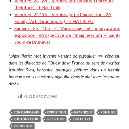
Vendredi 24 18h – Vernissage exposition Parcours
(Peinture) – L’Hair Unik
Vendredi 24 19h – Vernissage de l’exposition L2A
Family (Arts Graphiques ) – CHAT BLEU
Samedi 25 18h – Vernissage et inauguration
exposition retrospective de l’Imaginearium – Saint-
Jouin de Bruneval
*pigouillerie: mot inventé venant de pigouiller => répandu
dans les dialectes de l’Ouest de la France au sens de « agiter,
troubler l’eau, barboter, patauger, piétiner dans un terrain
boueux »
ex: « Le bézot y pigouille dans le plat avec les mains,
dès! »
VUES DU POST:
5 960
CONTEMPORAIN
EXPOSITION
GRAPHIQUE
PEINTURE
PHOTOGRAPHIE
SCULPTURE
STREET ART
VERNISSAGE