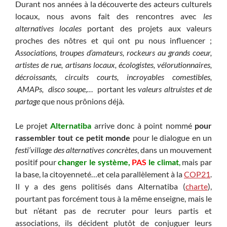
Durant nos années à la découverte des acteurs culturels
locaux, nous avons fait des rencontres avec
les
alternatives locales
portant des projets aux valeurs
proches des nôtres et qui ont pu nous influencer ;
Associations, troupes d’amateurs, rockeurs au grands coeur,
artistes de rue, artisans locaux, écologistes, vélorutionnaires,
décroissants, circuits courts, incroyables comestibles,
AMAPs, disco soupe,…
portant les
valeurs altruistes et de
partage
que nous prônions déjà.
Le projet
Alternatiba
arrive donc à point nommé
pour
rassembler tout ce petit monde
pour le dialogue en un
festi’village des alternatives concrètes
, dans un mouvement
positif pour
changer le système,
PAS
le climat
,
mais par
la base, la citoyenneté…et cela parallèlement à la
COP21
.
Il y a des gens politisés dans Alternatiba (
charte
),
pourtant pas forcément tous à la même enseigne, mais le
but n’étant pas de recruter pour leurs partis et
associations, ils décident plutôt de conjuguer leurs