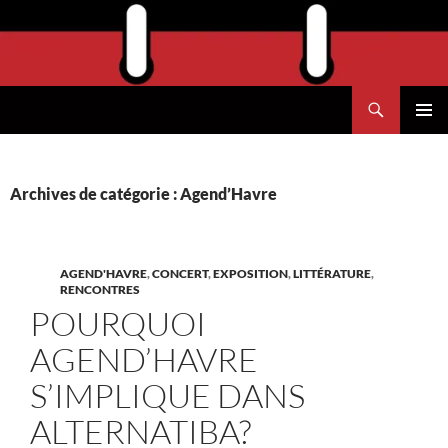
Aller
au
contenu
Recherche
Agend'Havre
MENU
PRINCI
Archives de catégorie : Agend’Havre
AGEND'HAVRE
,
CONCERT
,
EXPOSITION
,
LITTÉRATURE
,
RENCONTRES
POURQUOI
AGEND’HAVRE
S’IMPLIQUE DANS
ALTERNATIBA?