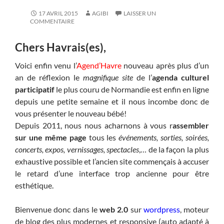
17 AVRIL 2015
AGIBI
LAISSER UN
COMMENTAIRE
Chers Havrais(es),
Voici enfin venu l’
Agend’Havre
nouveau après plus d’un
an de réflexion le
magnifique site
de l’
agenda culturel
participatif
le plus couru de Normandie est enfin en ligne
depuis une petite semaine et il nous incombe donc de
vous présenter le nouveau bébé!
Depuis 2011, nous nous acharnons à vous r
assembler
sur une même page
tous les
événements, sorties, soirées,
concerts, expos, vernissages, spectacles
,… de la façon la plus
exhaustive possible et l’ancien site commençais à accuser
le retard d’une interface trop ancienne pour être
esthétique.
Bienvenue donc dans le
web 2.0
sur
wordpress
, moteur
de blog des plus modernes et responsive (auto adapté à