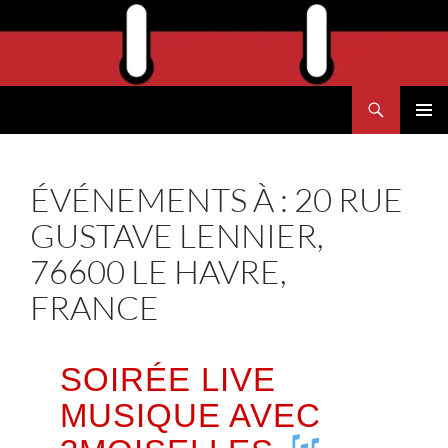
Aller
au
contenu
Recherche
Agend'Havre
MENU
PRINCI
ÉVÉNEMENTS À :
20 RUE
GUSTAVE LENNIER,
76600 LE HAVRE,
FRANCE
SOIRÉE LIVE
MUSIQUE AVEC