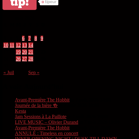
tip!
0
tipeur
août 2026
L
M
M
J
V
S
D
1
2
3
4
5
6
7
8
9
10
11
12
13
14
15
16
17
18
19
20
21
22
23
24
25
26
27
28
29
30
31
« Juil
Sep »
A voir Aujourd’hui
Avant-Première The Hobbit
le 7 août 2026 14:00
Journée de la bière 🍻
le 7 août 2026 18:00
Kesta
le 7 août 2026 18:00
Jam Sessions à La Paillote
le 7 août 2026 19:00
LIVE MUSIC – Olivier Durand
le 7 août 2026 19:00
Avant-Première The Hobbit
le 7 août 2026 20:00
ANNULÉ : Timeless en concert
le 7 août 2026 20:00
INNER OPENING NIGHT | DUSK TILL DAWN
le 7 août