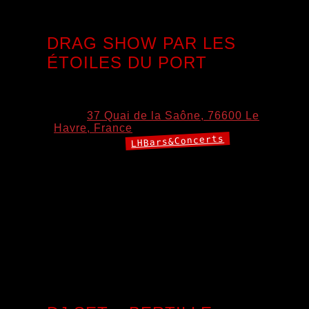
DRAG SHOW PAR LES
ÉTOILES DU PORT
8 août 2026 19:00
–
22:00
Lieu:
37 Quai de la Saône, 76600 Le
Havre, France
LHBars&Concerts
Catégories:
✨Préparez-vous pour une soirée de folie avec : 🎭 Des
performances live 🎶 Un blind test 🎧 Un DJ Set 💋 Un
concours de Lip Sync qui promet du spectacle ! Les
Étoiles du Port reviennent pour une 3ᵉ édition accueillent
pour cette soirée : @mymy_bad_bitch, @kaghya_ ,
@melodrama.
drag , @rmld04 (alias Naliya ), @gigi_monroe.
drag[…]