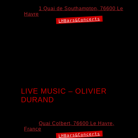
Lieu:
1 Quai de Southampton, 76600 Le
Havre
LHBars&Concerts
Catégories:
Jam sessions au bar La Paillote, 1 quai Southampton, Le
Havre, Un groupe whatsapp est à disposition pour poster
vos propositions de morceaux, vos doutes, vos
interrogations, vos envies, vos pas content, ramenez vos
copains et copines.
.
Pour les jammeurs(ses) rdv à 18h pour l’installation.
Début de la Jam à 19h Let’s play n havin[…]
LIVE MUSIC – OLIVIER
DURAND
7 août 2026 19:00
–
23:00
Lieu:
Quai Colbert, 76600 Le Havre,
France
LHBars&Concerts
Catégories: