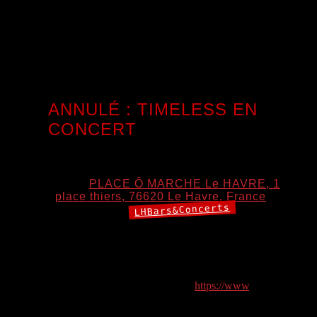
immersive.
Rejoignez nous pour un voyage sonore progressif, où
notre ADN musical se dévoile et évolue au fil des heures.
🔊 TIMETABLE 20h – 21h : Roly (House/Tech House)
21h – 22h : TRYSTI (Tech House/Indie[…]
ANNULÉ : TIMELESS EN
CONCERT
7 août 2026 20:00
–
22:00
Lieu:
PLACE Ô MARCHE Le HAVRE, 1
place thiers, 76620 Le Havre, France
LHBars&Concerts
Catégories:
Vouus voulez savoir ? moi je vijs dirais de venir, pour nous
découvrir ou nous re-découvrir.
Une ambiance rock faite de reprises ! vous pouvez chanter
ou danser… à votre guise ! Ca se fera à l’intérieur ou à l
extérieur en fonction du temps 😉 😉
https://www
.
facebook.
com/events/2124755494768779/ Vues du post: 0