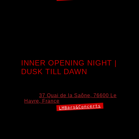
🪩 SAVE THE DATE 🪩 📅 Olivier Durand s’empare du
rooftop ! Natif du Havre, Olivier Durand ressent très jeune
le désir de chanter et le besoin de s’exprimer à travers la
musique.
Depuis plus de trente-cinq ans, il parcourt les scènes
d’Europe et d’ailleurs, accompagnant aussi bien Little Bob
que Elliott Murphy ou encore[…]
INNER OPENING NIGHT |
DUSK TILL DAWN
7 août 2026 20:00
–
8 août 2026 01:00
Lieu:
37 Quai de la Saône, 76600 Le
Havre, France
LHBars&Concerts
Catégories:
Évènement : fb://event/4590682601161950 Bienvenue
chez INNER.
Pour notre premier évenement, nous transformons notre
passion commune pour l’électro en une expérience