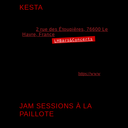
KESTA
7 août 2026 18:00
–
21:00
Lieu:
2 rue des Étoupières, 76600 Le
Havre, France
LHBars&Concerts
Catégories:
Kesta prend les platines pour un apéro mix ensoleillé, entre
soul, funk, disco, grooves brésiliens, hip-hop et autres
pépites.
📅 Vendredi 7 août 🕕 18h — 22h 📍 Chez Lili 2 rue des
Étoupières, Le Havre 🎟 Entrée libre
https://www
.
facebook.
com/events/1018780353940140/ Vues du post: 0
JAM SESSIONS À LA
PAILLOTE
7 août 2026 19:00
–
23:00