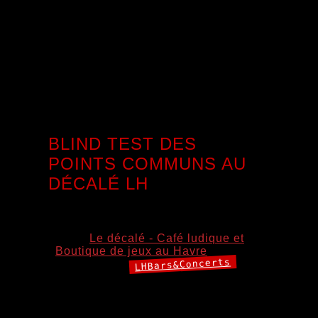
Préparez-vous à une soirée haute en couleurs où les
rythmes latinos feront vibrer la Guinguette ! ☀️🎶 🎧 DJ
HEDESIA vous embarque pour un voyage musical entre
salsa, reggaeton, bachata, merengue, latino house et tous
les plus grands hits festifs.
Une ambiance caliente garantie jusqu’à 23h30 ! 🔥 🍛 Au
menu (sur réservation) : 🌶️[…]
BLIND TEST DES
POINTS COMMUNS AU
DÉCALÉ LH
6 août 2026 20:00
–
22:15
Lieu:
Le décalé - Café ludique et
Boutique de jeux au Havre
LHBars&Concerts
Catégories:
Monsieur Franck vous propose un pêle-mêle de Blind Test
international, rock, rap (mais pas trop …), pop, électro ou
curiosités.