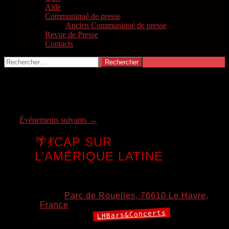
Aide
Communiqué de presse
Ancien Communiqué de presse
Revue de Presse
Contacts
Rechercher :
Catégorie d’événements :
LHBars&Concerts
Événements suivants
→
🌴💃CAP SUR
L’AMÉRIQUE LATINE
6 août 2026 19:00
–
22:00
Lieu:
Parc de Rouelles, 76610 Le Havre,
France
LHBars&Concerts
Catégories: