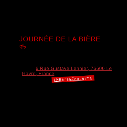
Le Blind-Test des points communs, c’est 3 titres qui ont 1
point commun à identifier dans une liste proposée ! C’est 1
Point pour le titre, 1 Point pour l’interprète et c’est x2 si
le[…]
JOURNÉE DE LA BIÈRE
🍻
7 août 2026 18:00
–
20:00
Lieu:
6 Rue Gustave Lennier, 76600 Le
Havre, France
LHBars&Concerts
Catégories:
Journée de la Bière au Préau & au Pub Janine ! 🍻 À
l’occasion de la Journée de la Bière, le Préau et le Pub
Janine de La Grande École vous donnent rendez-vous
pour une soirée placée sous le signe de la convivialité ! 🍺
Happy Hour sur les bières : l’occasion parfaite de
découvrir[…]