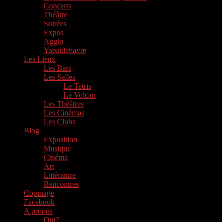
Concerts
Théâtre
Soirées
Expos
Agglo
Yapaklehavre
Les Lieux
Les Bars
Les Salles
Le Tetris
Le Volcan
Les Théâtres
Les Cinémas
Les Clubs
Blog
Exposition
Musique
Cinéma
Art
Littérature
Rencontres
Copinage
Facebook
A propos
Qui?