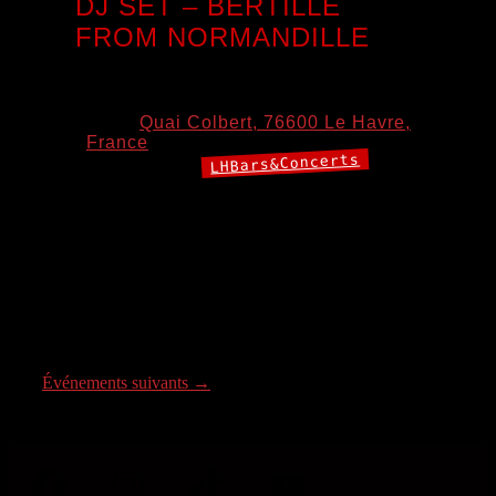
DJ SET – BERTILLE
FROM NORMANDILLE
8 août 2026 19:30
–
21:00
Lieu:
Quai Colbert, 76600 Le Havre,
France
LHBars&Concerts
Catégories:
🪩 SAVE THE DATE 🪩 BERTILLE FROM
NORMANDILLE s’empare du spot pour un DJ set 🔥 ❤️‍🔥
Cool to know ❤️‍🔥 🪩 Le The People Rooftop propose une
programmation événementielle chaque semaine : •⁠
⁠Mercredi : Chill & Play •⁠ ⁠Jeudi : Cheap & Chill – Happy
Hour •⁠ ⁠Vendredi : DJ SET •⁠ ⁠Samedi[…]
Événements suivants
→
L'agenda culturel participatif du Havre et