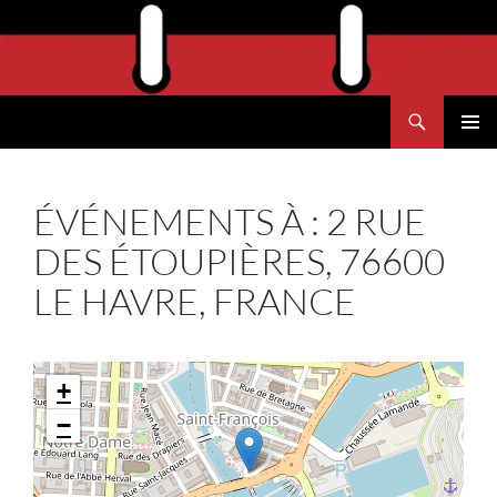
Aller
au
contenu
Recherche
Agend'Havre
MENU
PRINCI
ÉVÉNEMENTS À :
2 RUE
DES ÉTOUPIÈRES, 76600
LE HAVRE, FRANCE
+
−