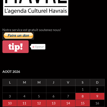
Notre service est gratuit soutenez nous!
tip!
0
tipeur
AOÛT 2026
L
M
M
J
V
S
D
1
2
3
4
5
6
7
8
9
10
11
12
13
14
15
16