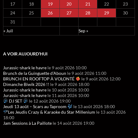
17
18
19
20
21
22
23
24
25
26
27
28
29
30
31
« Juil
Sep »
A VOIR AUJOURD’HUI
Jurassic-shark le havre
le 9 août 2026 10:00
Brunch de la Guinguette d’Aboun
le 9 août 2026 11:00
BRUNCH EN ROOFTOP À VOLONTÉ
le 9 août 2026 12:00
Dimanche Biwik 2026 !!
le 9 août 2026 18:00
Jurassic-shark le havre
le 10 août 2026 10:00
Jurassic-shark le havre
le 11 août 2026 10:00
DJ SET
le 12 août 2026 19:00
Jeudi 13 août – Scars au Taproom
le 13 août 2026 18:00
Les Jeudis Crazy & Karaoke du Star Millenium
le 13 août 2026
18:00
Jam Sessions à La Paillote
le 14 août 2026 19:00