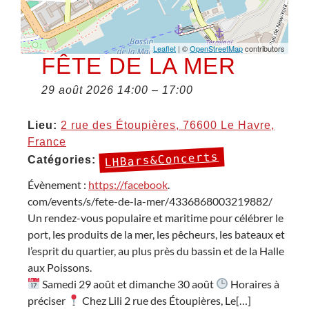
Leaflet
| ©
OpenStreetMap
contributors
FÊTE DE LA MER
29 août 2026 14:00
–
17:00
Lieu:
2 rue des Étoupières, 76600 Le Havre,
France
LHBars&Concerts
Catégories:
Évènement :
https://facebook
.
com/events/s/fete-de-la-mer/4336868003219882/
Un rendez-vous populaire et maritime pour célébrer le
port, les produits de la mer, les pêcheurs, les bateaux et
l’esprit du quartier, au plus près du bassin et de la Halle
aux Poissons.
Samedi 29 août et dimanche 30 août
Horaires à
préciser
Chez Lili 2 rue des Étoupières, Le[…]