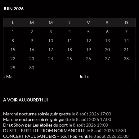
JUIN 2026
L
M
M
J
V
S
D
1
2
3
4
5
6
7
8
9
10
11
12
13
14
15
16
17
18
19
20
21
22
23
24
25
26
27
28
29
30
« Mai
Juil »
A VOIR AUJOURD’HUI
Marché nocturne soirée guinguette
le 8 août 2026 17:00
Marché nocturne soirée guinguette
le 8 août 2026 17:00
Drag Show par Les étoiles du port
le 8 août 2026 19:00
DJ SET – BERTILLE FROM NORMANDILLE
le 8 août 2026 19:30
CONCERT PAUL SANDERS – Soul Pop Funk
le 8 août 2026 20:00