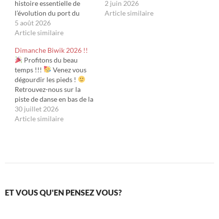
histoire essentielle de
Papayoo - Phase 10 - Là
2 juin 2026
l’évolution du port du
t'abuses - Las Vegas -
Article similaire
Havre. Pensés pour
5 août 2026
Skyjo - ..... ou autres
stocker des marchandises
Article similaire
! Suivant le nombre de
en vrac, ils ont
joueurs,…
Dimanche Biwik 2026 !!
progressivement perdu
Profitons du beau
leur fonction avec
temps !!!
Venez vous
l’arrivée du conteneur et
dégourdir les pieds !
la transformation des
Retrouvez-nous sur la
chaînes logistiques. Au fil
piste de danse en bas de la
de la visite pédestre,
petite rade. Salsa, Bachata,
30 juillet 2026
découvrez leur
Kizomba, toujours en
Article similaire
architecture,…
mode 3/3/3. N'oubliez pas
votre anti moustique,
votre serviette, votre
chapeau, votre crème
Navigation
solaire, votre bouteille
d'eau, votre éventail,…
des
ET VOUS QU'EN PENSEZ VOUS?
articles