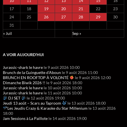
10
11
12
13
14
15
16
17
18
19
20
21
22
23
24
25
26
27
28
29
30
31
« Juil
Sep »
A VOIR AUJOURD’HUI
Jurassic-shark le havre
le 9 août 2026 10:00
Brunch de la Guinguette d’Aboun
le 9 août 2026 11:00
BRUNCH EN ROOFTOP À VOLONTÉ
le 9 août 2026 12:00
Dimanche Biwik 2026 !!
le 9 août 2026 18:00
Jurassic-shark le havre
le 10 août 2026 10:00
Jurassic-shark le havre
le 11 août 2026 10:00
DJ SET
le 12 août 2026 19:00
Jeudi 13 août – Scars au Taproom
le 13 août 2026 18:00
Les Jeudis Crazy & Karaoke du Star Millenium
le 13 août 2026
18:00
Jam Sessions à La Paillote
le 14 août 2026 19:00