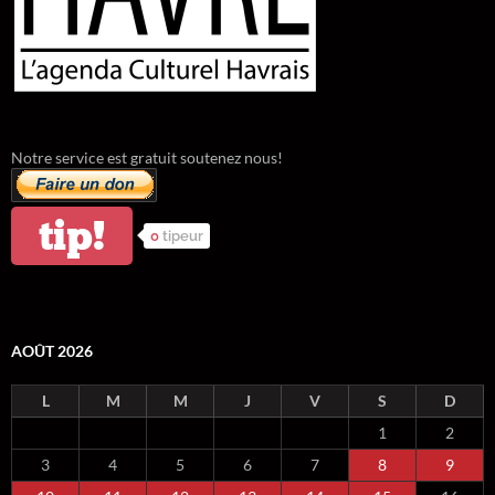
Notre service est gratuit soutenez nous!
tip!
0
tipeur
AOÛT 2026
L
M
M
J
V
S
D
1
2
3
4
5
6
7
8
9