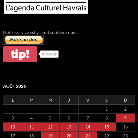
Notre service est gratuit soutenez nous!
tip!
0
tipeur
AOÛT 2026
L
M
M
J
V
S
D
1
2
3
4
5
6
7
8
9
10
11
12
13
14
15
16
17
18
19
20
21
22
23