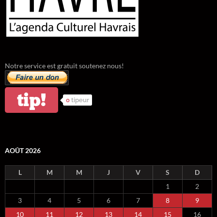
Notre service est gratuit soutenez nous!
tip!
0
tipeur
AOÛT 2026
L
M
M
J
V
S
D
1
2
3
4
5
6
7
8
9
10
11
12
13
14
15
16