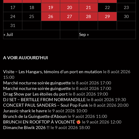
17
18
19
20
21
22
23
24
25
26
27
28
29
30
31
« Juil
Sep »
A VOIR AUJOURD’HUI
Visite – Les Hangars, témoins d’un port en mutation
le 8 août 2026
15:00
Marché nocturne soirée guinguette
le 8 août 2026 17:00
Marché nocturne soirée guinguette
le 8 août 2026 17:00
Drag Show par Les étoiles du port
le 8 août 2026 19:00
DJ SET – BERTILLE FROM NORMANDILLE
le 8 août 2026 19:30
CONCERT PAUL SANDERS – Soul Pop Funk
le 8 août 2026 20:00
Jurassic-shark le havre
le 9 août 2026 10:00
Brunch de la Guinguette d’Aboun
le 9 août 2026 11:00
BRUNCH EN ROOFTOP À VOLONTÉ
le 9 août 2026 12:00
Dimanche Biwik 2026 !!
le 9 août 2026 18:00