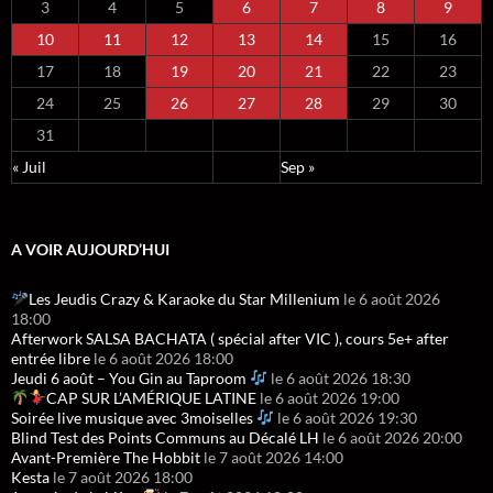
3
4
5
6
7
8
9
10
11
12
13
14
15
16
17
18
19
20
21
22
23
24
25
26
27
28
29
30
31
« Juil
Sep »
A VOIR AUJOURD’HUI
Les Jeudis Crazy & Karaoke du Star Millenium
le 6 août 2026
18:00
Afterwork SALSA BACHATA ( spécial after VIC ), cours 5e+ after
entrée libre
le 6 août 2026 18:00
Jeudi 6 août – You Gin au Taproom
le 6 août 2026 18:30
CAP SUR L’AMÉRIQUE LATINE
le 6 août 2026 19:00
Soirée live musique avec 3moiselles
le 6 août 2026 19:30
Blind Test des Points Communs au Décalé LH
le 6 août 2026 20:00
Avant-Première The Hobbit
le 7 août 2026 14:00
Kesta
le 7 août 2026 18:00