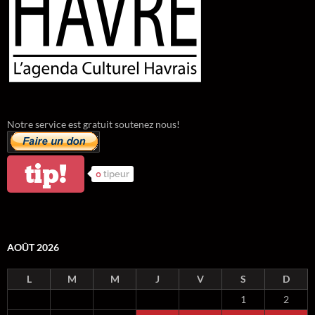
Notre service est gratuit soutenez nous!
tip!
0
tipeur
AOÛT 2026
L
M
M
J
V
S
D
1
2