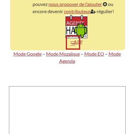
pouvez
nous proposer de l’ajouter
ou
encore devenir
contributeur
régulier!
APP
Mode Google
–
Mode Mozaïque
–
Mode EO
–
Mode
Agenda