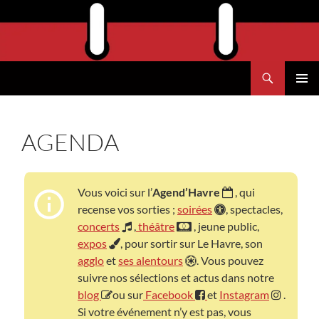
Aller
au
contenu
Recherche
Agend'Havre
MENU
PRINCI
AGENDA
Vous voici sur l’
Agend’Havre
, qui
recense vos sorties ;
soirées
, spectacles,
concerts
,
théâtre
, jeune public,
expos
, pour sortir sur Le Havre, son
agglo
et
ses alentours
. Vous pouvez
suivre nos sélections et actus dans notre
blog
ou sur
Facebook
et
Instagram
.
Si votre événement n’y est pas, vous