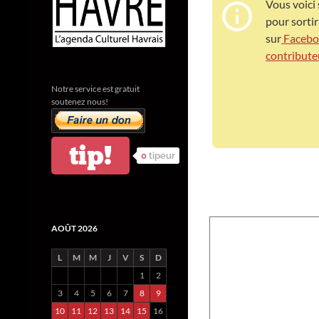
Vous voici s
pour sortir
sur
Faceb
contribute
Notre service est gratuit
soutenez nous!
tip!
0
tipeur
AOÛT 2026
L
M
M
J
V
S
D
1
2
3
4
5
6
7
8
9
10
11
12
13
14
15
16