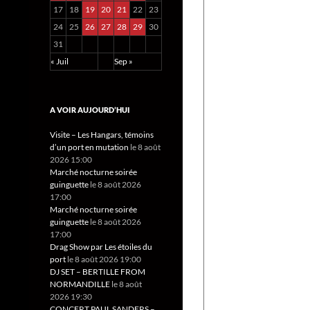
17
18
19
20
21
22
23
24
25
26
27
28
29
30
31
« Juil
Sep »
A VOIR AUJOURD’HUI
Visite – Les Hangars, témoins
d’un port en mutation
le 8 août
2026 15:00
Marché nocturne soirée
guinguette
le 8 août 2026
17:00
Marché nocturne soirée
guinguette
le 8 août 2026
17:00
Drag Show par Les étoiles du
port
le 8 août 2026 19:00
DJ SET – BERTILLE FROM
NORMANDILLE
le 8 août
2026 19:30
CONCERT PAUL SANDERS –