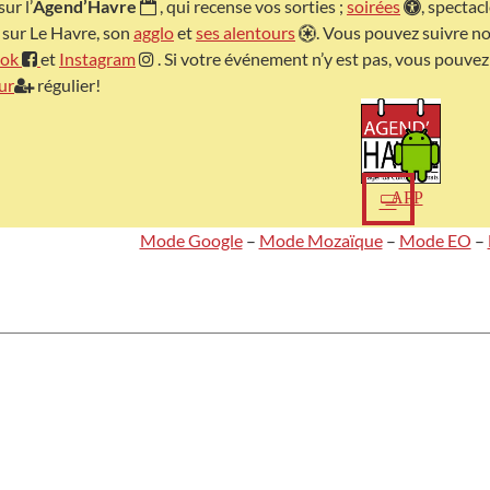
ur l’
Agend’Havre
, qui recense vos sorties ;
soirées
, spectac
 sur Le Havre, son
agglo
et
ses alentours
. Vous pouvez suivre no
ook
et
Instagram
. Si votre événement n’y est pas, vous pouve
ur
régulier!
APP
Mode Google
–
Mode Mozaïque
–
Mode EO
–