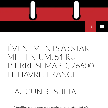
Aller
au
contenu
Recherche
Agend'Havre
MENU
PRINCI
ÉVÉNEMENTS À :
STAR
MILLENIUM, 51 RUE
PIERRE SEMARD, 76600
LE HAVRE, FRANCE
AUCUN RÉSULTAT
Veuillez nous excuser, mais aucun résultat n'a