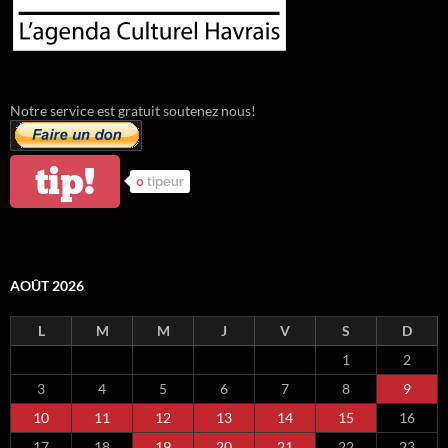
Notre service est gratuit soutenez nous!
tip!
0
tipeur
AOÛT 2026
L
M
M
J
V
S
D
1
2
3
4
5
6
7
8
9
10
11
12
13
14
15
16
17
18
19
20
21
22
23