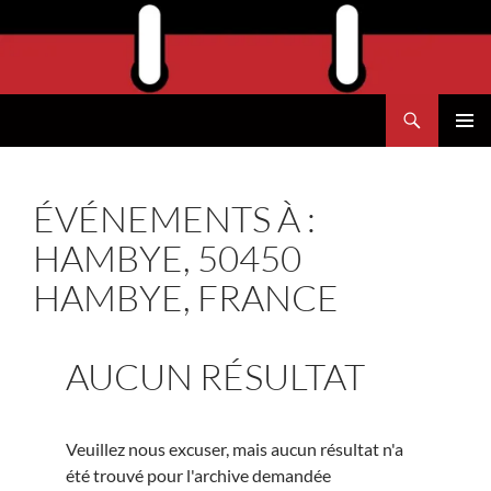
Aller
au
contenu
Recherche
Agend'Havre
MENU
PRINCI
ÉVÉNEMENTS À :
HAMBYE, 50450
HAMBYE, FRANCE
AUCUN RÉSULTAT
Veuillez nous excuser, mais aucun résultat n'a
été trouvé pour l'archive demandée