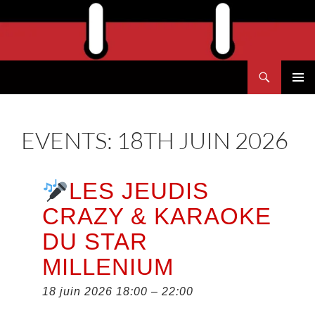
Aller
au
contenu
Recherche
Agend'Havre
MENU
PRINCI
EVENTS: 18TH JUIN 2026
LES JEUDIS
CRAZY & KARAOKE
DU STAR
MILLENIUM
18 juin 2026 18:00
–
22:00