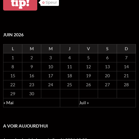
tip!
0
tipeur
JUIN 2026
L
M
M
J
V
S
D
1
2
3
4
5
6
7
8
9
10
11
12
13
14
15
16
17
18
19
20
21
22
23
24
25
26
27
28
29
30
« Mai
Juil »
A VOIR AUJOURD’HUI