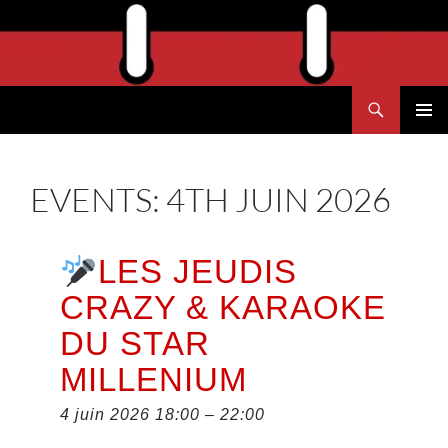
Aller
au
contenu
Recherche
Agend'Havre
MENU
PRINCI
EVENTS: 4TH JUIN 2026
LES JEUDIS
CRAZY & KARAOKE
DU STAR
MILLENIUM
4 juin 2026 18:00
–
22:00