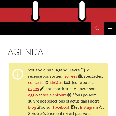
Aller
au
contenu
Recherche
Agend'Havre
MENU
PRINCI
AGENDA
Vous voici sur l’
Agend’Havre
, qui
recense vos sorties ;
soirées
, spectacles,
concerts
,
théâtre
, jeune public,
expos
, pour sortir sur Le Havre, son
agglo
et
ses alentours
. Vous pouvez
suivre nos sélections et actus dans notre
blog
ou sur
Facebook
et
Instagram
.
Si votre événement n’y est pas, vous