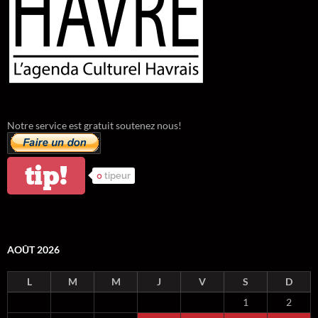
Notre service est gratuit soutenez nous!
tip!
0
tipeur
AOÛT 2026
L
M
M
J
V
S
D
1
2