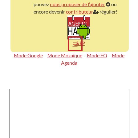
pouvez
nous proposer de l’ajouter
ou
encore devenir
contributeur
régulier!
APP
Mode Google
–
Mode Mozaïque
–
Mode EO
–
Mode
Agenda