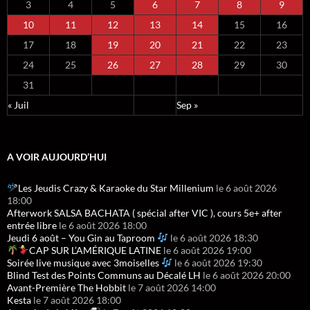
3
4
5
6
7
8
9
10
11
12
13
14
15
16
17
18
19
20
21
22
23
24
25
26
27
28
29
30
31
« Juil
Sep »
A VOIR AUJOURD’HUI
Les Jeudis Crazy & Karaoke du Star Millenium
le 6 août 2026
18:00
Afterwork SALSA BACHATA ( spécial after VIC ), cours 5e+ after
entrée libre
le 6 août 2026 18:00
Jeudi 6 août – You Gin au Taproom
le 6 août 2026 18:30
CAP SUR L’AMÉRIQUE LATINE
le 6 août 2026 19:00
Soirée live musique avec 3moiselles
le 6 août 2026 19:30
Blind Test des Points Communs au Décalé LH
le 6 août 2026 20:00
Avant-Première The Hobbit
le 7 août 2026 14:00
Kesta
le 7 août 2026 18:00