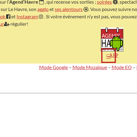
ur l’
Agend’Havre
, qui recense vos sorties ;
soirées
, spectac
 sur Le Havre, son
agglo
et
ses alentours
. Vous pouvez suivre no
ook
et
Instagram
. Si votre événement n’y est pas, vous pouve
ur
régulier!
APP
Mode Google
–
Mode Mozaïque
–
Mode EO
–