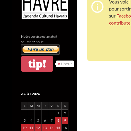
Vous voici s
pour sortir
sur
Faceb
contribute
Notre service est gratuit
soutenez nous!
tip!
0
tipeur
AOÛT 2026
L
M
M
J
V
S
D
1
2
3
4
5
6
7
8
9
10
11
12
13
14
15
16