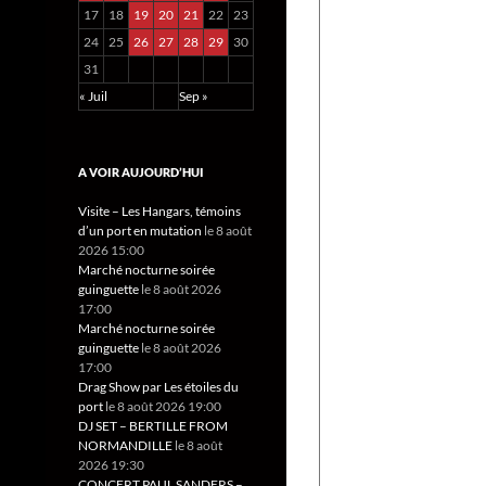
17
18
19
20
21
22
23
24
25
26
27
28
29
30
31
« Juil
Sep »
A VOIR AUJOURD’HUI
Visite – Les Hangars, témoins
d’un port en mutation
le 8 août
2026 15:00
Marché nocturne soirée
guinguette
le 8 août 2026
17:00
Marché nocturne soirée
guinguette
le 8 août 2026
17:00
Drag Show par Les étoiles du
port
le 8 août 2026 19:00
DJ SET – BERTILLE FROM
NORMANDILLE
le 8 août
2026 19:30
CONCERT PAUL SANDERS –